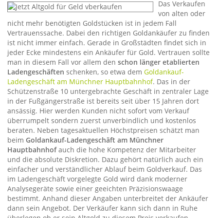
Das Verkaufen
von alten oder
nicht mehr benötigten Goldstücken ist in jedem Fall
Vertrauenssache. Dabei den richtigen Goldankäufer zu finden
ist nicht immer einfach. Gerade in Großstädten findet sich in
jeder Ecke mindestens ein Ankäufer für Gold. Vertrauen sollte
man in diesem Fall vor allem den
schon länger etablierten
Ladengeschäften
schenken, so etwa dem
Goldankauf-
Ladengeschäft am Münchner Hauptbahnhof
. Das in der
Schützenstraße 10 untergebrachte Geschäft in zentraler Lage
in der Fußgängerstraße ist bereits seit über 15 Jahren dort
ansässig. Hier werden Kunden nicht sofort vom Verkauf
überrumpelt sondern zuerst unverbindlich und kostenlos
beraten. Neben tagesaktuellen Höchstpreisen schätzt man
beim
Goldankauf-Ladengeschäft am Münchner
Hauptbahnhof
auch die hohe Kompetenz der Mitarbeiter
und die absolute Diskretion. Dazu gehört natürlich auch ein
einfacher und verständlicher Ablauf beim Goldverkauf. Das
im Ladengeschäft vorgelegte Gold wird dank moderner
Analysegeräte sowie einer geeichten Präzisionswaage
bestimmt. Anhand dieser Angaben unterbreitet der Ankäufer
dann sein Angebot. Der Verkäufer kann sich dann in Ruhe
überlegen ob er sein Altgold zu diesem Preis verkaufen