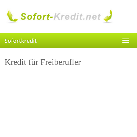
Skip
to
main
content
Sofortkredit
Toggl
navig
Kredit für Freiberufler