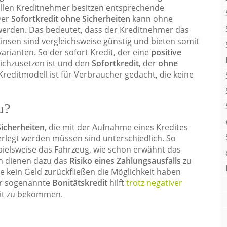
 allen Kreditnehmer besitzen entsprechende
Der
Sofortkredit ohne Sicherheiten
kann ohne
rden. Das bedeutet, dass der Kreditnehmer das
Zinsen sind vergleichsweise günstig und bieten somit
arianten. So der sofort Kredit, der eine
positive
eichzusetzen ist und den
Sofortkredit,
der
ohne
ditmodell ist für Verbraucher gedacht, die keine
u?
Sicherheiten
, die mit der Aufnahme eines Kredites
erlegt werden müssen sind unterschiedlich. So
pielsweise das Fahrzeug, wie schon erwähnt das
en dienen dazu das
Risiko eines Zahlungsausfalls
zu
e kein Geld zurückfließen die Möglichkeit haben
er sogenannte
Bonitätskredit
hilft
trotz negativer
dit zu bekommen.