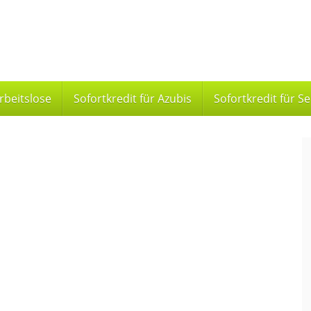
Arbeitslose
Sofortkredit für Azubis
Sofortkredit für S