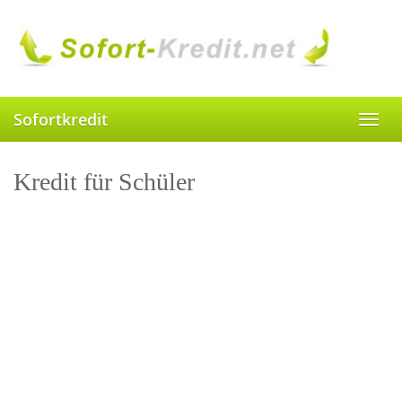
Skip
to
main
content
Sofortkredit
Toggl
navig
Kredit für Schüler