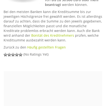
beantragt
werden können.
Bei den meisten Banken kann die Kreditsumme bis zur
jeweiligen Höchstgrenze frei gewählt werden. Es ist allerdings
darauf zu achten, dass die Summe zu den jeweils gegebenen,
finanziellen Möglichkeiten passt und die monatliche
Kreditrate problemlos erbracht werden kann. Auch die Bank
wird anhand der
Bonität des Kreditnehmers
prüfen, welche
Kreditsumme ausbezahlt werden kann.
Zurück zu den
Häufig gestellten Fragen
(No Ratings Yet)