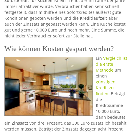
Sofortkredit für Küchen
ist ein Trend, der im Laufe der Jahre
immer attraktiver wurde. Verbraucher haben sehr schnell
festgestellt, dass mithilfe eines Sofortkredites äußerst gute
Konditionen geboten werden und die
Kreditlaufzeit
aber
auch der Zinssatz angepasst werden kann. Eine Küche kostet
gut und gerne 10.000 Euro und noch mehr. Eine Summe, die
nicht jeder Verbraucher sofort zur Stelle hat.
Wie können Kosten gespart werden?
Ein
Vergleich ist
die erste
Methode
um
einen
günstigen
Kredit zu
finden
. Beträgt
die
Kreditsumme
10.000 Euro,
dann bedeutet
ein
Zinssatz
von drei Prozent, das 300 Euro zusätzlich bezahlt
werden müssen. Beträgt der Zinssatz dagegen acht Prozent,