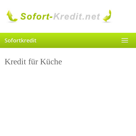
Skip
to
main
content
Sofortkredit
Toggl
navig
Kredit für Küche