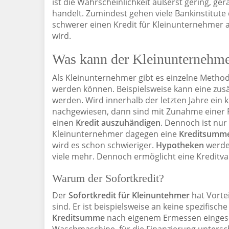
ist die Wahrscheinlichkeit äußerst gering, ge
handelt. Zumindest gehen viele Bankinstitute
schwerer einen Kredit für Kleinunternehmer 
wird.
Was kann der Kleinunternehm
Als Kleinunternehmer gibt es einzelne Method
werden können. Beispielsweise kann eine zusä
werden. Wird innerhalb der letzten Jahre ein
nachgewiesen, dann sind mit Zunahme einer Re
einen
Kredit auszuhändigen
. Dennoch ist nur
Kleinunternehmer dagegen eine
Kreditsumm
wird es schon schwieriger.
Hypotheken
werde
viele mehr. Dennoch ermöglicht eine Kreditvar
Warum der Sofortkredit?
Der
Sofortkredit für Kleinuntehmer
hat Vorte
sind. Er ist beispielsweise an keine spezifis
Kreditsumme
nach eigenem Ermessen eingese