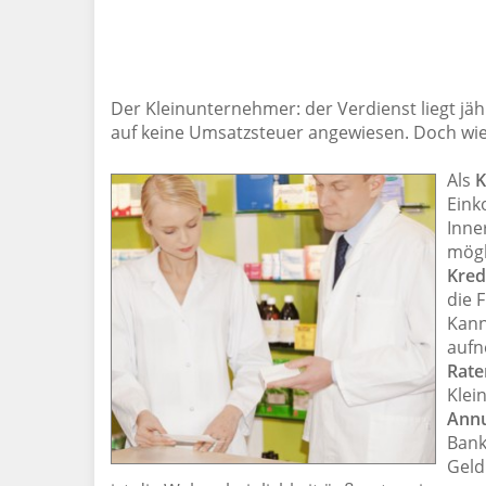
Der Kleinunternehmer: der Verdienst liegt jähr
auf keine Umsatzsteuer angewiesen. Doch wie 
Als
K
Eink
Inne
mögl
Kred
die 
Kann
aufn
Rate
Klei
Annu
Bank
Geld