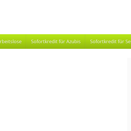
Arbeitslose
Sofortkredit für Azubis
Sofortkredit für S