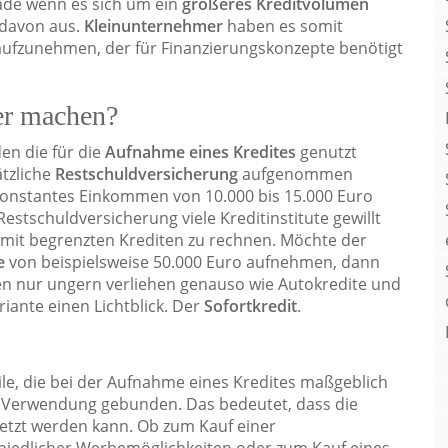
rade wenn es sich um ein
größeres Kreditvolumen
 davon aus.
Kleinunternehmer
haben es somit
aufzunehmen, der für Finanzierungskonzepte benötigt
er machen?
en die für die
Aufnahme eines Kredites
genutzt
tzliche
Restschuldversicherung
aufgenommen
 konstantes Einkommen von 10.000 bis 15.000 Euro
stschuldversicherung viele Kreditinstitute gewillt
 mit begrenzten Krediten zu rechnen. Möchte der
e
von beispielsweise 50.000 Euro aufnehmen, dann
n nur ungern verliehen genauso wie Autokredite und
iante einen Lichtblick. Der
Sofortkredit
.
ile, die bei der Aufnahme eines Kredites maßgeblich
che Verwendung gebunden. Das bedeutet, dass die
tzt werden kann. Ob zum Kauf einer